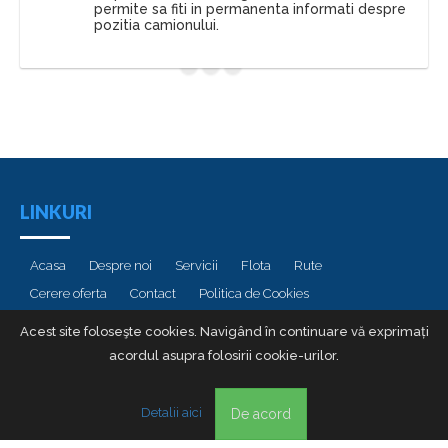
permite sa fiti in permanenta informati despre
pozitia camionului.
LINKURI
Acasa
Despre noi
Servicii
Flota
Rute
Cerere oferta
Contact
Politica de Cookies
Politica de Prelucrare a Datelor cu Caracter Personal (GDPR)
Acest site foloseşte cookies. Navigând în continuare vă exprimați
acordul asupra folosirii cookie-urilor.
Copyright by Crismus. All rights reserved
Detalii aici
De acord